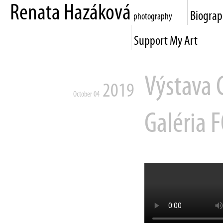
Renata Hazáková
Biogra
photography
Support My Art
Výstava 
2019
October 04
Galéria 