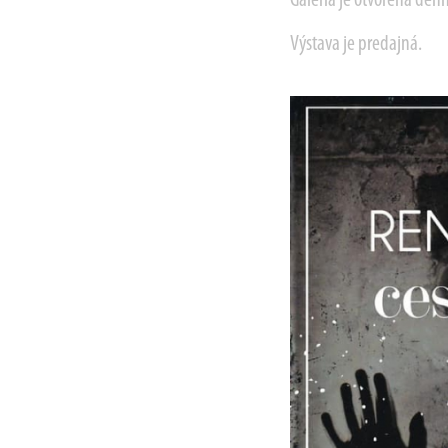
Galéria je otvorená den
Výstava je predajná.