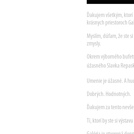
Ďakujem všetkým, ktorí si
krásnych priestoroch Gal
Myslím, dúfam, že ste si
zmysly.
Okrem výborného bufetu 
úžasného Slavka Repas
Umenie je úžasné. A hud
Dobrých. Hodnotných.
Ďakujem za tento nevšed
Tí, ktorí by ste si výsta