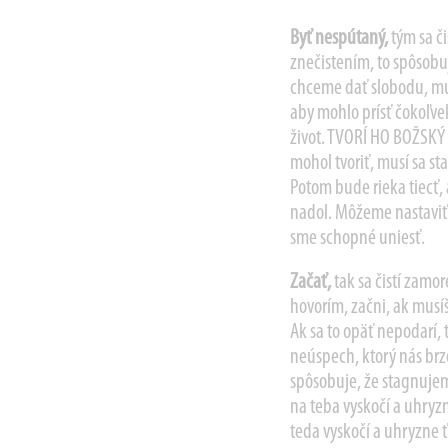
Byť nespútaný,
tým sa č
znečistením, to spôsobu
chceme dať slobodu, mus
aby mohlo prísť čokoľvek,
život. TVORÍ HO BOŽSKÝ 
mohol tvoriť, musí sa st
Potom bude rieka tiecť
nadol. Môžeme nastaviť s
sme schopné uniesť.
Začať,
tak sa čistí zamo
hovorím, začni, ak musíš
Ak sa to opäť nepodarí, 
neúspech, ktorý nás brz
spôsobuje, že stagnujeme
na teba vyskočí a uhryz
teda vyskočí a uhryzne ť