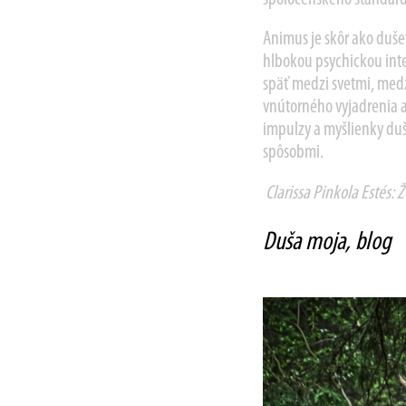
Animus je skôr ako duše
hlbokou psychickou inte
späť medzi svetmi, medz
vnútorného vyjadrenia a
impulzy a myšlienky duš
spôsobmi.
Clarissa Pinkola Estés: 
Duša moja, blog