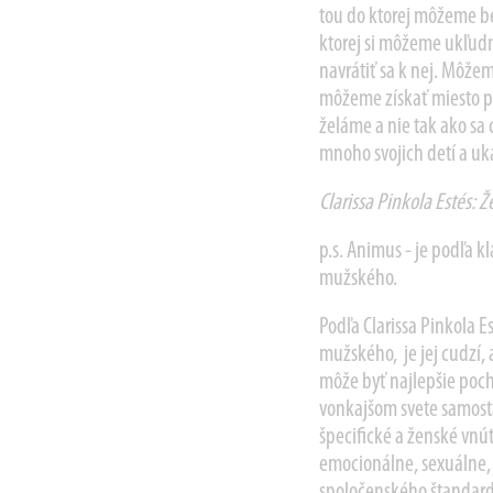
tou do ktorej môžeme be
ktorej si môžeme ukľudn
navrátiť sa k nej. Môžem
môžeme získať miesto pr
želáme a nie tak ako sa 
mnoho svojich detí a uka
Clarissa Pinkola Estés: Ž
p.s. Animus - je podľa kl
mužského.
Podľa Clarissa Pinkola Es
mužského, je jej cudzí, 
môže byť najlepšie poc
vonkajšom svete samosta
špecifické a ženské vnú
emocionálne, sexuálne, 
spoločenského štandard