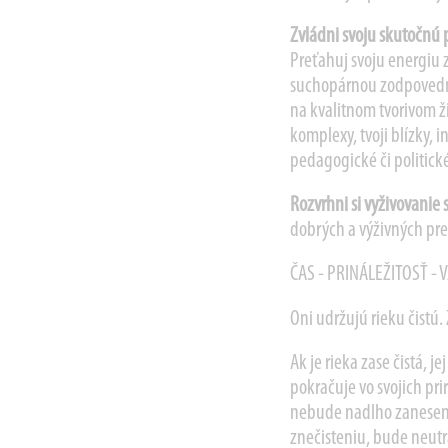
Zvládni svoju skutočnú 
Preťahuj svoju energiu 
suchopárnou zodpovedn
na kvalitnom tvorivom ži
komplexy, tvoji blízky, 
pedagogické či politick
Rozvrhni si vyživovanie 
dobrých a výživných pre d
ČAS - PRINÁLEŽITOSŤ - 
Oni udržujú rieku čistú.
Ak je rieka zase čistá, je
pokračuje vo svojich p
nebude nadlho zanesen
znečisteniu, bude neutr