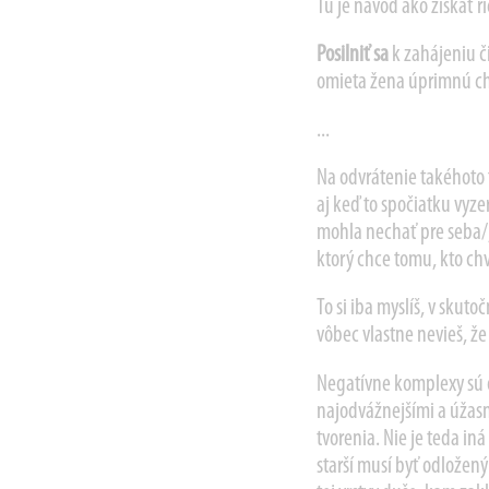
Tu je návod ako získať r
Posilniť sa
k zahájeniu či
omieta žena úprimnú chv
...
Na odvrátenie takéhoto 
aj keď to spočiatku vyzer
mohla nechať pre seba/
ktorý chce tomu, kto chv
To si iba myslíš, v skuto
vôbec vlastne nevieš, že
Negatívne komplexy sú 
najodvážnejšími a úžas
tvorenia. Nie je teda in
starší musí byť odložen