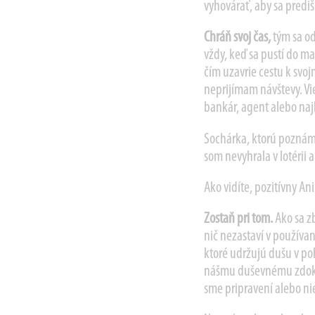
vyhovárať, aby sa predišl
Chráň svoj čas
,
tým sa o
vždy, keď sa pustí do ma
čím uzavrie cestu k svo
neprijímam návštevy. Viem
bankár, agent alebo najle
Sochárka, ktorú poznám, 
som nevyhrala v lotérii a
Ako vidíte, pozitívny An
Zostaň pri tom.
Ako sa z
nič nezastaví v používa
ktoré udržujú dušu v p
nášmu duševnému zdokona
sme pripravení alebo ni