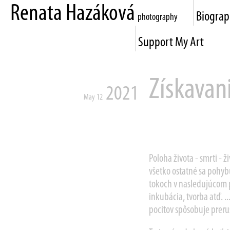
Renata Hazáková
Biogra
photography
Support My Art
Získavani
2021
May 12
Poloha života - smrti - ž
všetko ostatné sa pohy
tokoch v nasledujúcom po
inkubácia, tvorba atď. 
pocitov spôsobuje preru