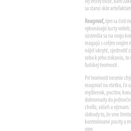
tej vrstvy duše, kam z
sa stanú skôr artefaktam
Reagovať,
tým sa čistí r
vykonávajú tucty volieb
sústredia sa na svoju kor
reagujú s celým svojím 
nájsť ukryté, zjednotiť 
seba k jeho získaniu, to 
ľudskej tvorivosti .
Pri tvorivosti nesmie ch
reagovať na všetko, čo s
myšlienok, pocitov, kona
dohromady do jedinečné 
chvíľu, vášeň a význam.
slobody to, že sme limito
kontrolované pocity a 
sme.