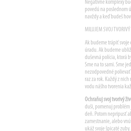
Negatívne komplexy bud
povedú na poslednom úse
navždy a keď budeš hovo
MILUJEM SVOJ TVORIVÝ 
Ak budeme trápiť svoje d
úradu. Ak budeme ubliž
duševná polícia, ktorá 
Sme na to sami. Sme jedi
nezodpovedné polievať i
raz za rok. Každý z nich
vodu nášho tvorenia ka
Ochraňuj svoj tvorivý živ
duši, pomenuj problém j
deň. Potom nepripusť aby
zamestnanie, alebo vnút
ukáž svoje špicaté zuby.